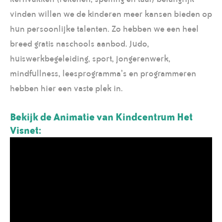
vinden willen we de kinderen meer kansen bieden op
hun persoonlijke talenten. Zo hebben we een heel
breed gratis naschools aanbod. Judo,
huiswerkbegeleiding, sport, jongerenwerk,
mindfullness, leesprogramma’s en programmeren
hebben hier een vaste plek in.
Bekijk de Animatie van Kindcentrum Het
Visnet: